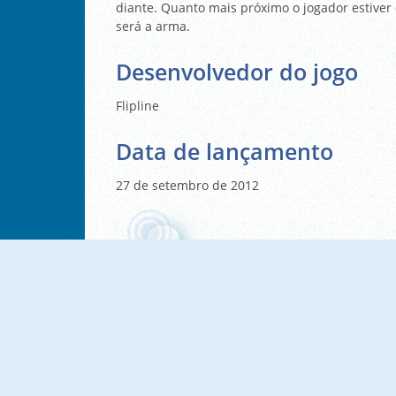
diante. Quanto mais próximo o jogador estiver 
será a arma.
Desenvolvedor do jogo
Flipline
Data de lançamento
27 de setembro de 2012