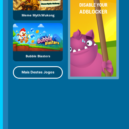
Meme Myth:Wukong
Bubble Blasters
Mais Destes Jogos