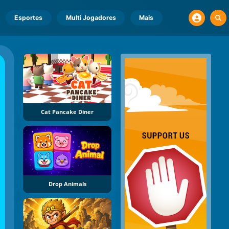
Esportes
Multi Jogadores
Mais
Cat Pancake Diner
Drop Animals