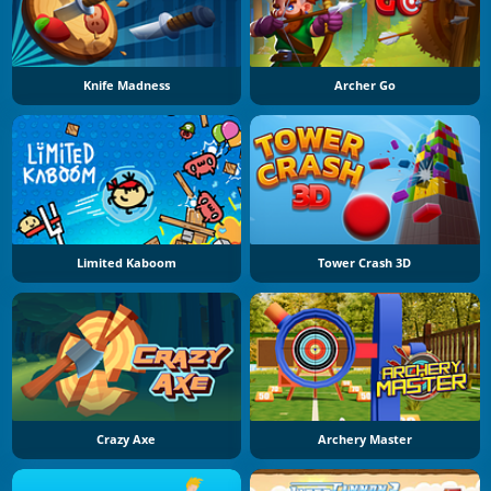
Knife Madness
Archer Go
Limited Kaboom
Tower Crash 3D
Crazy Axe
Archery Master