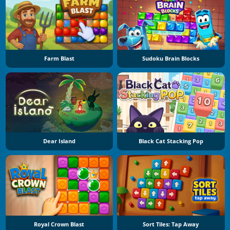
Farm Blast
Sudoku Brain Blocks
Dear Island
Black Cat Stacking Pop
Royal Crown Blast
Sort Tiles: Tap Away