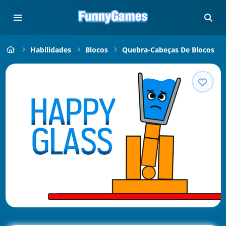
Habilidades
Blocos
Quebra-Cabeças De Blocos