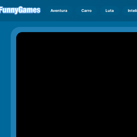
Aventura
Carro
Luta
Intel