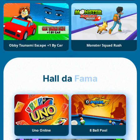
Obby Tsunami Escape +1 By Car
Monster Squad Rush
Hall da
Fama
Uno Online
8 Ball Pool