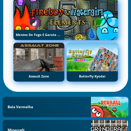
Menino De Fogo E Garota De Água 5: Elementos
Assault Zone
Butterfly Kyodai
Bola Vermelha
Minecraft