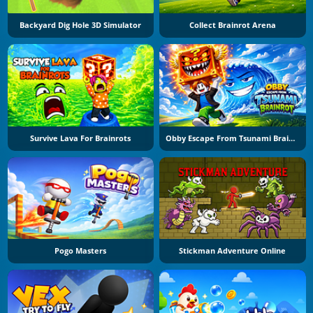
Backyard Dig Hole 3D Simulator
Collect Brainrot Arena
Survive Lava For Brainrots
Obby Escape From Tsunami Brainrot
Pogo Masters
Stickman Adventure Online