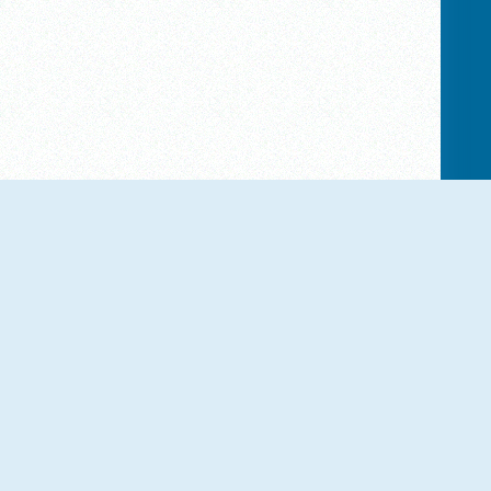
Tank Strike: Wasteland Rogue
Blocky Archer Run