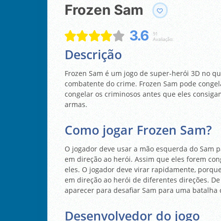
Frozen Sam
3.6
91
Avaliação:
Descrição
Frozen Sam é um jogo de super-herói 3D no qu
combatente do crime. Frozen Sam pode congela
congelar os criminosos antes que eles consiga
armas.
Como jogar Frozen Sam?
O jogador deve usar a mão esquerda do Sam p
em direção ao herói. Assim que eles forem c
eles. O jogador deve virar rapidamente, porqu
em direção ao herói de diferentes direções. D
aparecer para desafiar Sam para uma batalha 
Desenvolvedor do jogo