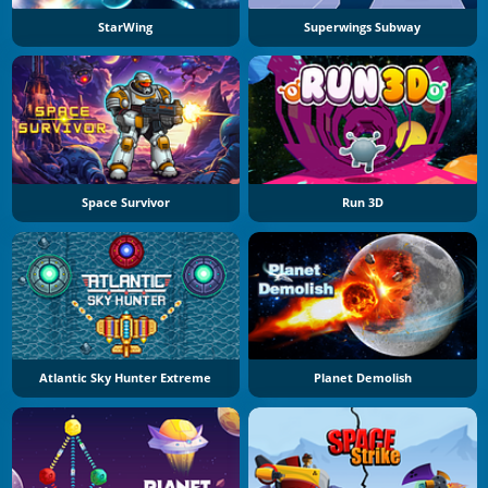
StarWing
Superwings Subway
Space Survivor
Run 3D
Atlantic Sky Hunter Extreme
Planet Demolish