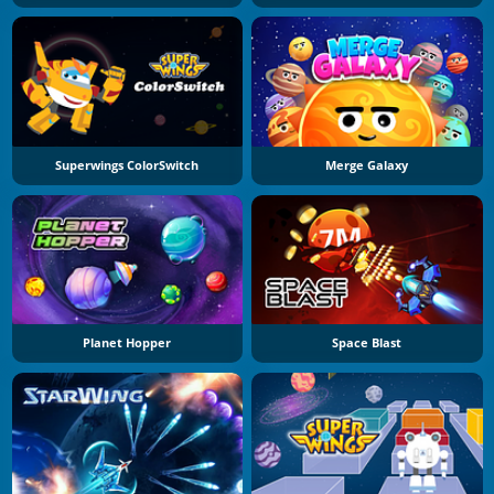
Superwings ColorSwitch
Merge Galaxy
Planet Hopper
Space Blast