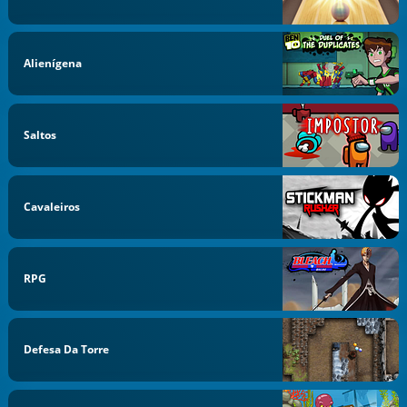
Alienígena
Saltos
Cavaleiros
RPG
Defesa Da Torre