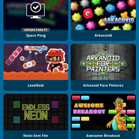
APENAS PARA PC
Space Pong
Arkacovid
LavaNoid
Arkanoid Para Pintores
Neón Sem Fim
Awesome Breakout