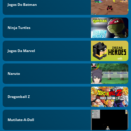
Jogos Do Batman
Ninja Turtles
Jogos Da Marvel
Naruto
Dragonball Z
Mutilate-A-Doll