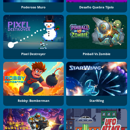
Poderoso Muro
Desafio Quebra Tijolo
Pixel Destroyer
Pinball Vs Zombie
Robby: Bomberman
StarWing