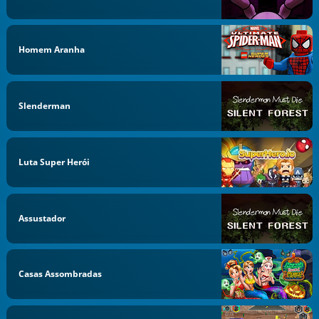
Homem Aranha
Slenderman
Luta Super Herói
Assustador
Casas Assombradas