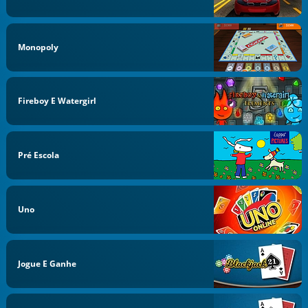
Monopoly
Fireboy E Watergirl
Pré Escola
Uno
Jogue E Ganhe