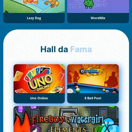
Lazy Dog
WordMix
Hall da
Fama
Uno Online
8 Ball Pool