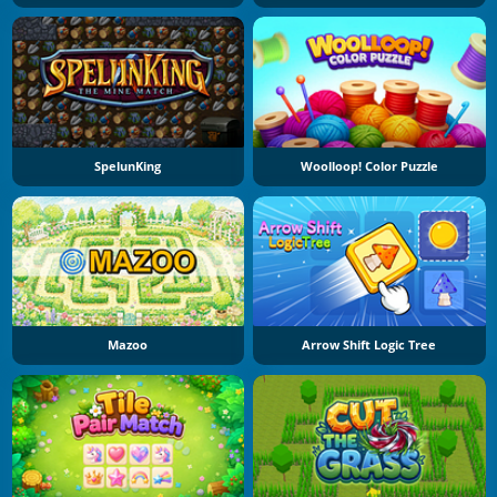
SpelunKing
Woolloop! Color Puzzle
Mazoo
Arrow Shift Logic Tree