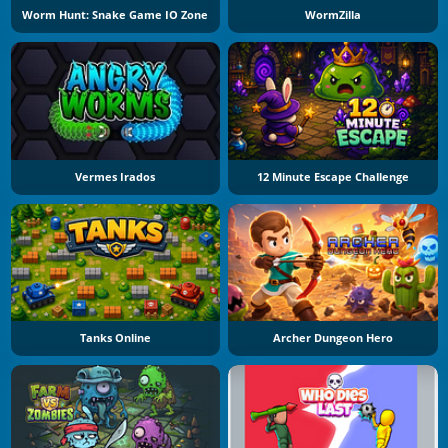
Worm Hunt: Snake Game IO Zone
WormZilla
Vermes Irados
12 Minute Escape Challenge
Tanks Online
Archer Dungeon Hero