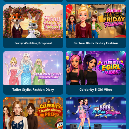
Furry Wedding Proposal
Barbee Black Friday Fashion
Tailor Stylist Fashion Diary
Celebrity E-Girl Vibes