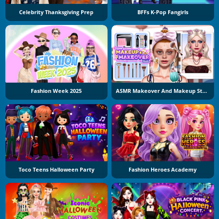
Celebrity Thanksgiving Prep
BFFs K-Pop Fangirls
Fashion Week 2025
ASMR Makeover And Makeup Studio
Toco Teens Halloween Party
Fashion Heroes Academy