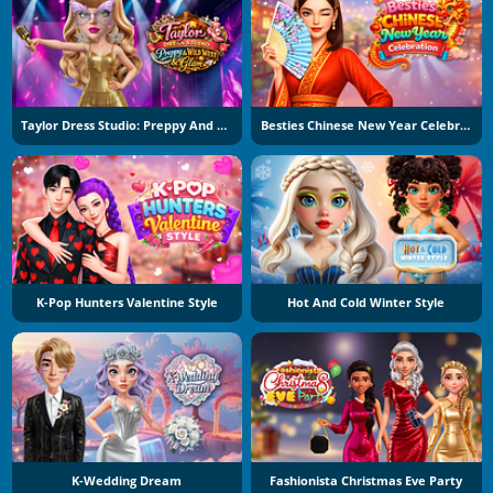
Taylor Dress Studio: Preppy And Wild West Glam
Besties Chinese New Year Celebration
K-Pop Hunters Valentine Style
Hot And Cold Winter Style
K-Wedding Dream
Fashionista Christmas Eve Party