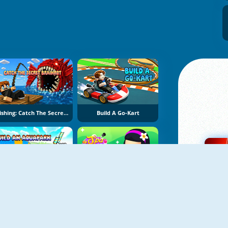
Fishing: Catch The Secret Brainrot
Build A Go-Kart
Build An Aquapark
Spa Empire