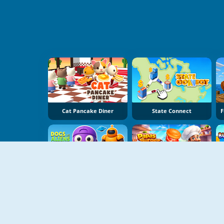
Cat Pancake Diner
State Connect
Dogs Vs Aliens
Papas Burger Cook