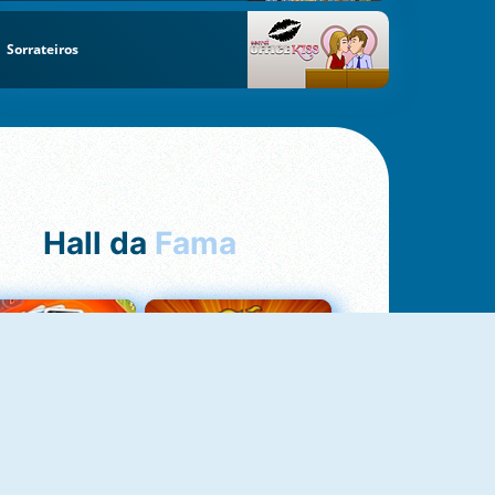
Sorrateiros
Hall da
Fama
Uno Online
8 Ball Pool