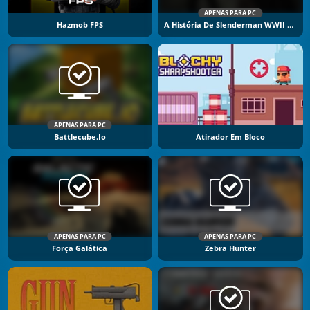
APENAS PARA PC
Hazmob FPS
A História De Slenderman WWII Encarando O Horror
APENAS PARA PC
Battlecube.io
Atirador Em Bloco
APENAS PARA PC
APENAS PARA PC
Força Galática
Zebra Hunter