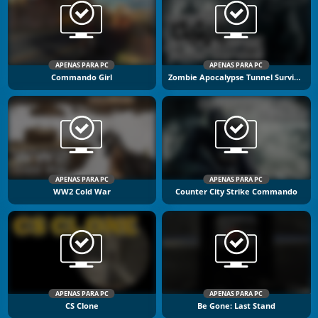
APENAS PARA PC
APENAS PARA PC
Commando Girl
Zombie Apocalypse Tunnel Survival
APENAS PARA PC
APENAS PARA PC
WW2 Cold War
Counter City Strike Commando
APENAS PARA PC
APENAS PARA PC
CS Clone
Be Gone: Last Stand