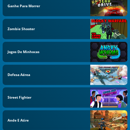
Ganhe Para Morrer
Zombie Shooter
Jogos De Minhocas
Defesa Aérea
Street Fighter
Ande E Atire