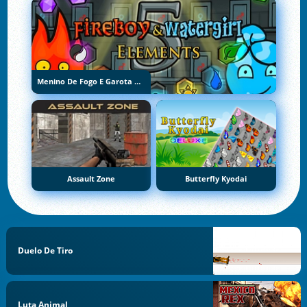
Menino De Fogo E Garota De Água 5: Elementos
Assault Zone
Butterfly Kyodai
Duelo De Tiro
Luta Animal