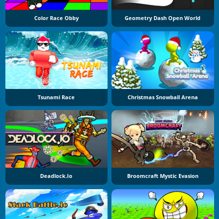
Color Race Obby
Geometry Dash Open World
Tsunami Race
Christmas Snowball Arena
Deadlock.io
Broomcraft Mystic Evasion