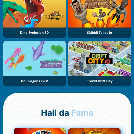
Dino Evolution 3D
Skibidi Toilet Io
Do Dragons Exist
Crowd Drift City
Hall da
Fama