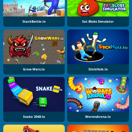
StackBattle.io
Eat Blobs Simulator
Grow Wars.io
StickHole.io
Snake 2048.io
WormsArena.io