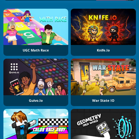
UGC Math Race
Knife.io
Guivo.io
War State IO