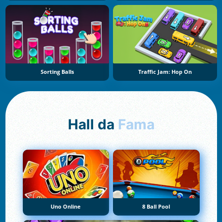
Sorting Balls
Traffic Jam: Hop On
Hall da
Fama
Uno Online
8 Ball Pool