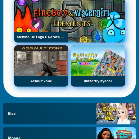
Menino De Fogo E Garota De Água 5: Elementos
Assault Zone
Butterfly Kyodai
Elsa
Moana