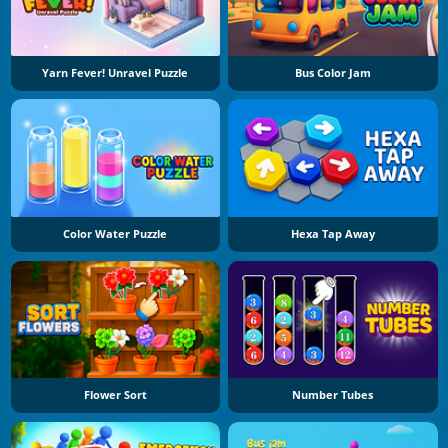
Yarn Fever! Unravel Puzzle
Bus Color Jam
Color Water Puzzle
Hexa Tap Away
Flower Sort
Number Tubes