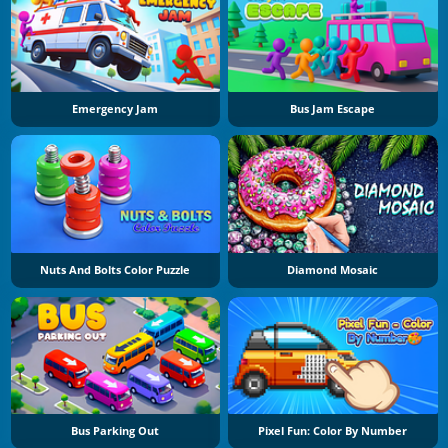
Emergency Jam
Bus Jam Escape
Nuts And Bolts Color Puzzle
Diamond Mosaic
Bus Parking Out
Pixel Fun: Color By Number