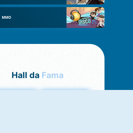
MMO
Hall da
Fama
Uno Online
8 Ball Pool