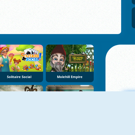
Solitaire Social
Molehill Empire
Garbage Garage
Kapi Hospital