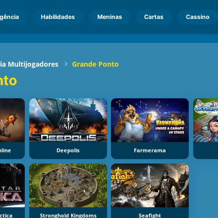
igência
Habilidades
Meninas
Cartas
Cassino
ia Multijogadores
Grande Ponto
nto
line
Deepolis
Farmerama
ctica
Stronghold Kingdoms
Seafight