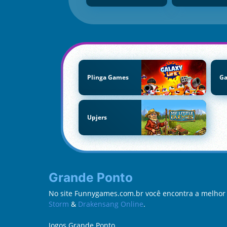
Plinga Games
G
Upjers
Grande Ponto
No site Funnygames.com.br você encontra a melhor c
Storm
&
Drakensang Online
.
Jogos Grande Ponto