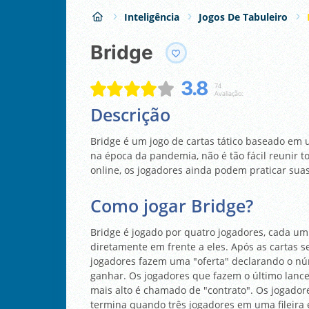
Inteligência
Jogos De Tabuleiro
Bridge
3.8
74
Avaliação:
Descrição
Bridge é um jogo de cartas tático baseado em
na época da pandemia, não é tão fácil reunir 
online, os jogadores ainda podem praticar suas
Como jogar Bridge?
Bridge é jogado por quatro jogadores, cada u
diretamente em frente a eles. Após as cartas s
jogadores fazem uma "oferta" declarando o n
ganhar. Os jogadores que fazem o último lance
mais alto é chamado de "contrato". Os jogador
termina quando três jogadores em uma fileira 