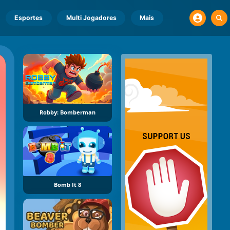
Esportes
Multi Jogadores
Mais
Robby: Bomberman
Bomb It 8