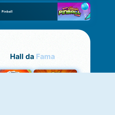
Pinball
Hall da
Fama
Uno Online
8 Ball Pool