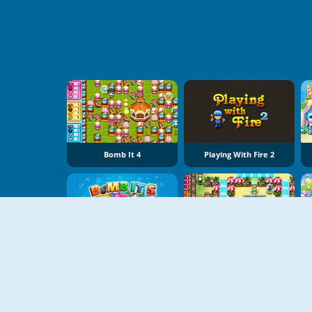
Bomb It 4
Playing With Fire 2
Bomb It 5
Bomb It 3