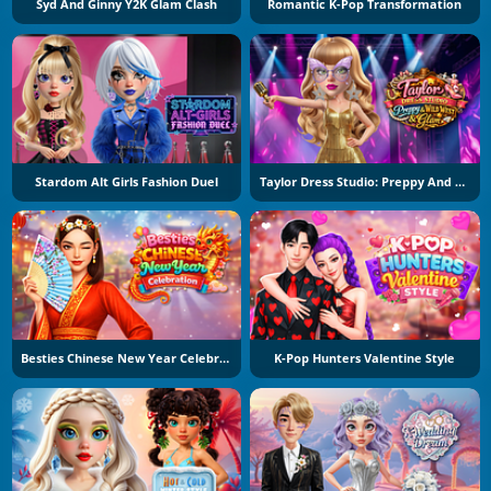
Syd And Ginny Y2K Glam Clash
Romantic K-Pop Transformation
Stardom Alt Girls Fashion Duel
Taylor Dress Studio: Preppy And Wild West Glam
Besties Chinese New Year Celebration
K-Pop Hunters Valentine Style