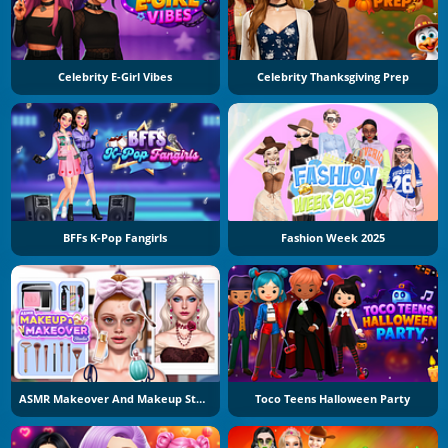
Celebrity E-Girl Vibes
Celebrity Thanksgiving Prep
BFFs K-Pop Fangirls
Fashion Week 2025
ASMR Makeover And Makeup Studio
Toco Teens Halloween Party