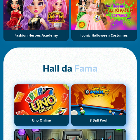
Fashion Heroes Academy
Iconic Halloween Costumes
Hall da
Fama
Uno Online
8 Ball Pool