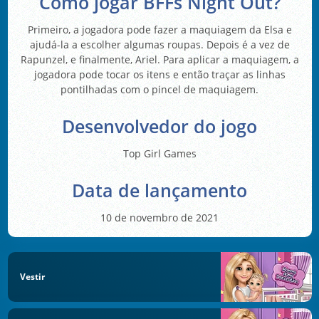
Como jogar BFFs Night Out?
Primeiro, a jogadora pode fazer a maquiagem da Elsa e
ajudá-la a escolher algumas roupas. Depois é a vez de
Rapunzel, e finalmente, Ariel. Para aplicar a maquiagem, a
jogadora pode tocar os itens e então traçar as linhas
pontilhadas com o pincel de maquiagem.
Desenvolvedor do jogo
Top Girl Games
Data de lançamento
10 de novembro de 2021
Vestir