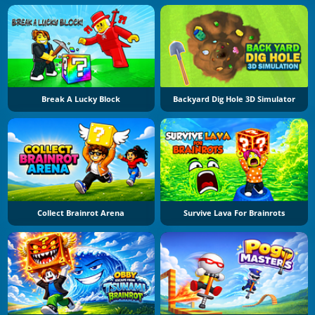
Break A Lucky Block
Backyard Dig Hole 3D Simulator
Collect Brainrot Arena
Survive Lava For Brainrots