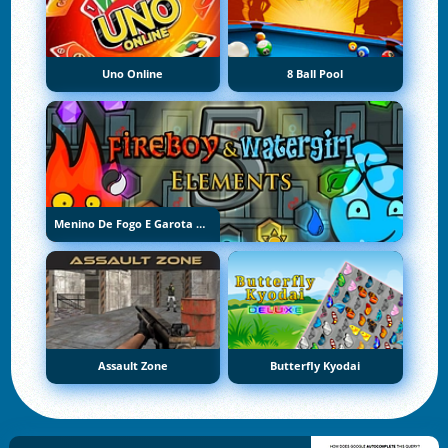
Uno Online
8 Ball Pool
Menino De Fogo E Garota De Água 5: Elementos
Assault Zone
Butterfly Kyodai