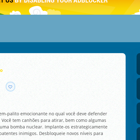
to
em-palito emocionante no qual você deve defender
. Você tem canhões para atirar, bem como algumas
e uma bomba nuclear. Implante-os estrategicamente
atentes inimigos. Desbloqueie novos níveis para