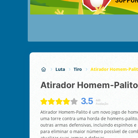
Luta
Tiro
Atirador Homem-Pali
Atirador Homem-Palito
3.5
448
Avaliação:
Atirador Homem-Palito é um novo jogo de hom
uma torre contra uma horda de homens-palito
outras armas defensivas, incluindo espinhos 
para eliminar o maior número possível de comb
atualizar suas armas e defesas.