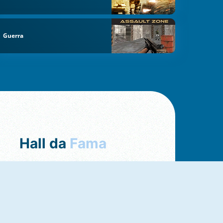
Guerra
Hall da
Fama