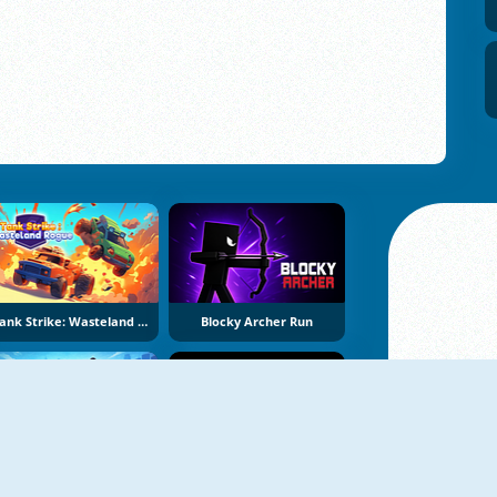
Tank Strike: Wasteland Rogue
Blocky Archer Run
Sniper Master Online
Closed City