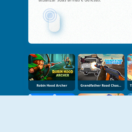
Robin Hood Archer
Grandfather Road Chase: Realistic Shooter
Bubble Blasters
Battle Arena