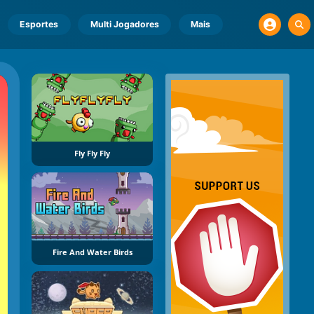
Esportes
Multi Jogadores
Mais
Fly Fly Fly
Fire And Water Birds