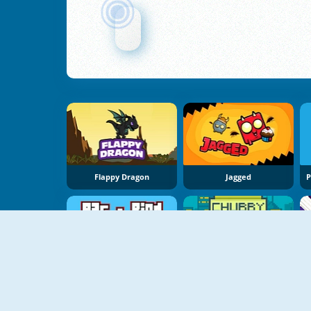
Flappy Dragon
Jagged
Pac Pássaro
Pássaros Gorduchos