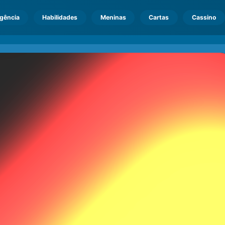
igência
Habilidades
Meninas
Cartas
Cassino