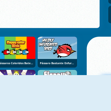
Pássaros Coloridos Bate Asas
Pássaro Bastante Enfurecido
Flappy Eros
Flappy WOW