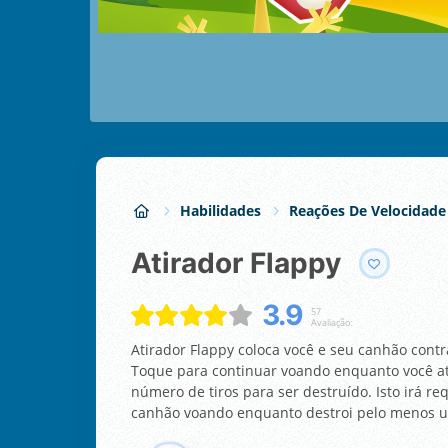
Habilidades
Reações De Velocidade
Atirador Flappy
3.9
57
Avaliação:
Atirador Flappy coloca você e seu canhão cont
Toque para continuar voando enquanto você ati
número de tiros para ser destruído. Isto irá r
canhão voando enquanto destroi pelo menos um