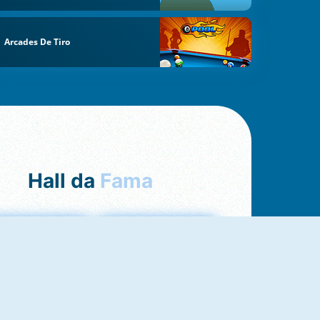
Arcades De Tiro
Hall da
Fama
Uno Online
8 Ball Pool