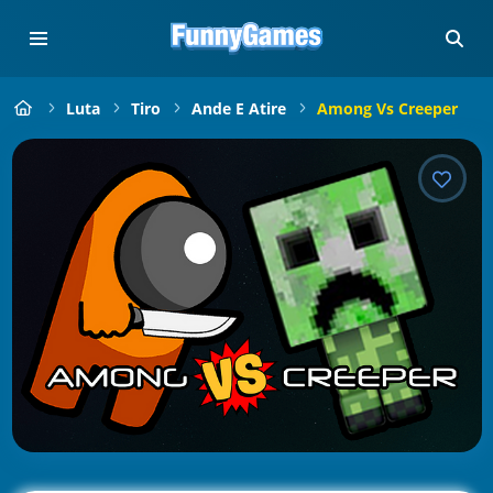
Luta
Tiro
Ande E Atire
Among Vs Creeper