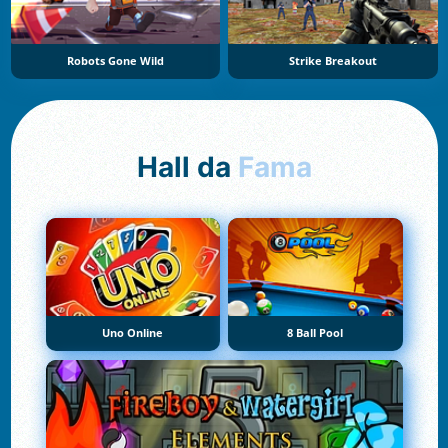
Robots Gone Wild
Strike Breakout
Hall da
Fama
Uno Online
8 Ball Pool