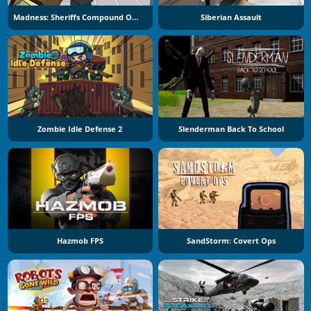
Madness: Sheriffs Compound Official
Siberian Assault
Zombie Idle Defense 2
Slenderman Back To School
Hazmob FPS
SandStorm: Covert Ops