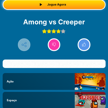
Jogue Agora
Among vs Creeper
Ação
Espaço