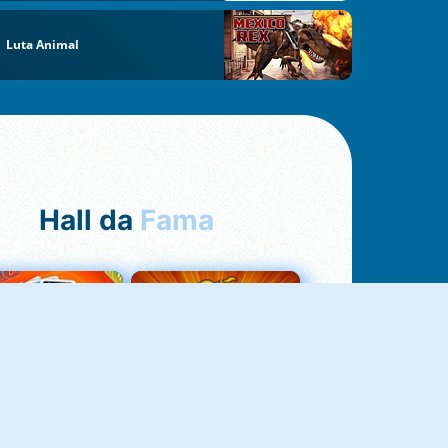
Luta Animal
Hall da
Fama
Uno Online
8 Ball Pool