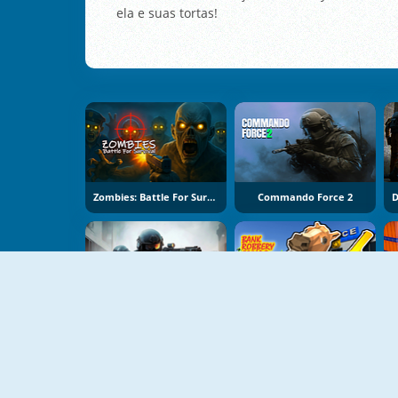
ela e suas tortas!
Zombies: Battle For Survival
Commando Force 2
FRAGEN
Bank Robbery: Escape