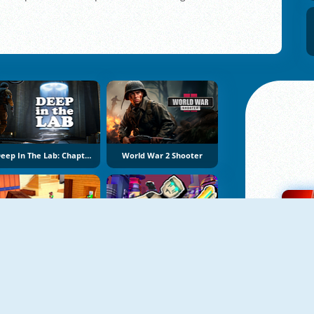
Deep In The Lab: Chapter 1
World War 2 Shooter
Noob Shooter: Gun Battle 3D
Cyberpunk: Corporation