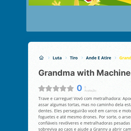
Luta
Tiro
Ande E Atire
Grand
Grandma with Machine
0
0
Avaliação:
Trave e carregue! Vovó com metralhadora: Apoc
assar algumas tortas, mas no caminho dela es
dentes. Eles perseguirão você em carros e mot
foguetes e até mesmo drones. Por sorte, o ars
confiáveis revólveres e metralhadoras pesadas 
sobreviva ao caos e ajude a Granny a abrir ca