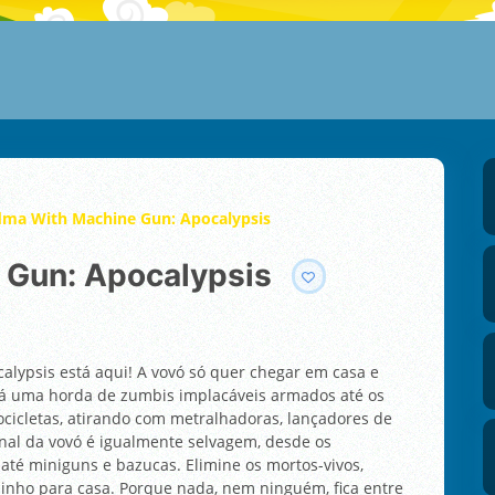
ma With Machine Gun: Apocalypsis
 Gun: Apocalypsis
alypsis está aqui! A vovó só quer chegar em casa e
tá uma horda de zumbis implacáveis armados até os
ocicletas, atirando com metralhadoras, lançadores de
enal da vovó é igualmente selvagem, desde os
até miniguns e bazucas. Elimine os mortos-vivos,
minho para casa. Porque nada, nem ninguém, fica entre