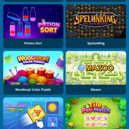
Potion Sort
SpelunKing
Woolloop! Color Puzzle
Mazoo