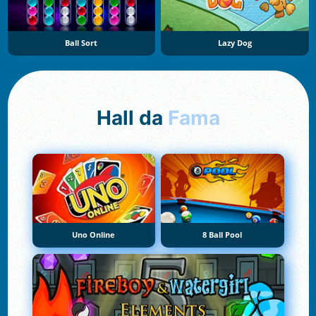
Ball Sort
Lazy Dog
Hall da
Fama
Uno Online
8 Ball Pool