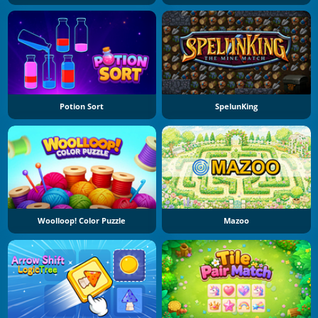
Potion Sort
SpelunKing
Woolloop! Color Puzzle
Mazoo