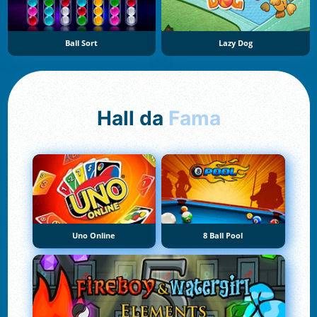
Ball Sort
Lazy Dog
Hall da
Fama
Uno Online
8 Ball Pool