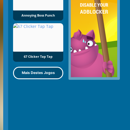
Annoying Boss Punch
67 Clicker Tap Tap
Mais Destes Jogos