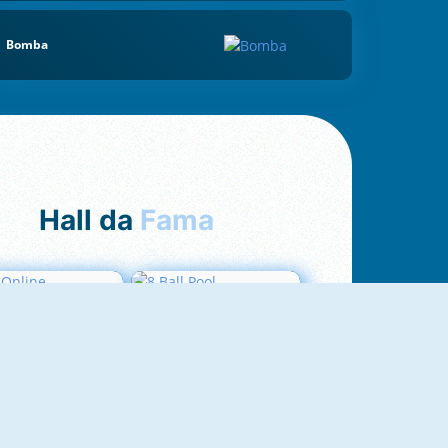
Bomba
Hall da
Fama
Uno Online
8 Ball Pool