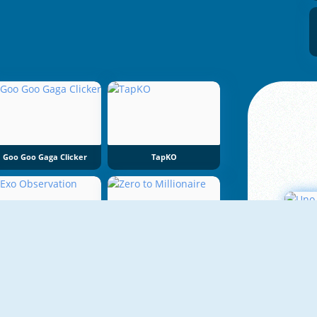
Goo Goo Gaga Clicker
TapKO
Exo Observation
Zero To Millionaire