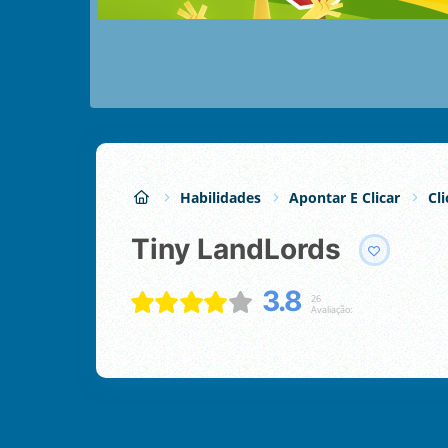
Habilidades
Apontar E Clicar
Cl
Tiny LandLords
3.8
26
Avaliação: