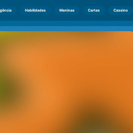
igência
Habilidades
Meninas
Cartas
Cassino