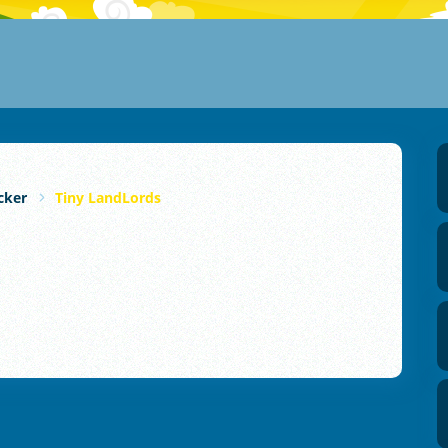
icker
Tiny LandLords