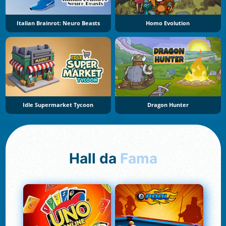
Italian Brainrot: Neuro Beasts
Homo Evolution
Idle Supermarket Tycoon
Dragon Hunter
Hall da
Fama