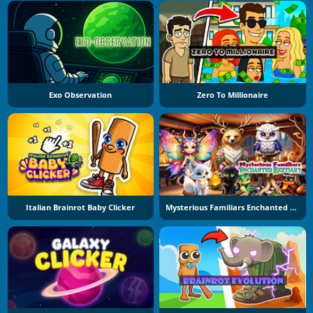
Exo Observation
Zero To Millionaire
Italian Brainrot Baby Clicker
Mysterious Familiars Enchanted Bestiary