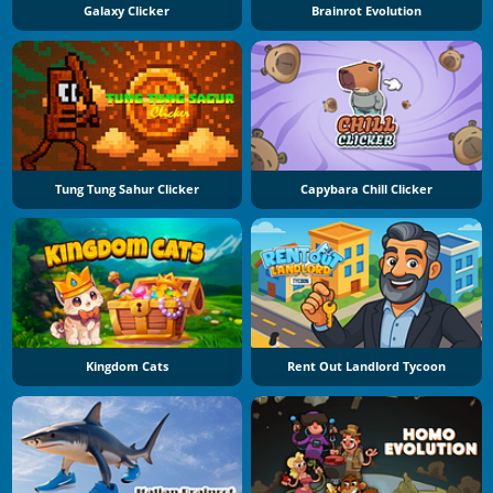
Galaxy Clicker
Brainrot Evolution
Tung Tung Sahur Clicker
Capybara Chill Clicker
Kingdom Cats
Rent Out Landlord Tycoon