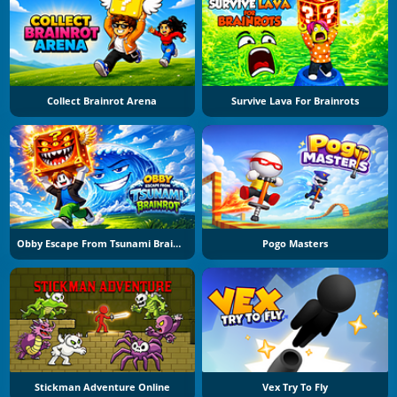
Collect Brainrot Arena
Survive Lava For Brainrots
Obby Escape From Tsunami Brainrot
Pogo Masters
Stickman Adventure Online
Vex Try To Fly