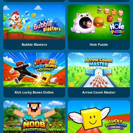
Bubble Blasters
Hole Puzzle
Kick Lucky Boxes Online
Arrow Count Master