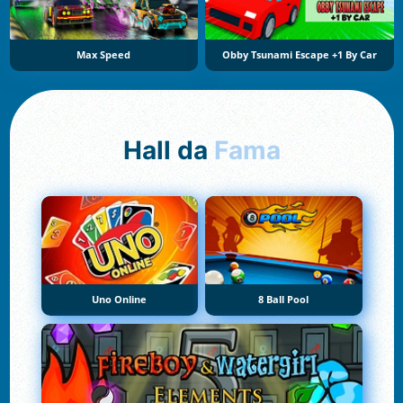
Max Speed
Obby Tsunami Escape +1 By Car
Hall da
Fama
Uno Online
8 Ball Pool