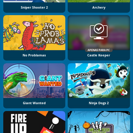
Sniper Shooter 2
Archery
APENAS PARA PC
No Problamas
Castle Keeper
Giant Wanted
Ninja Dogs 2