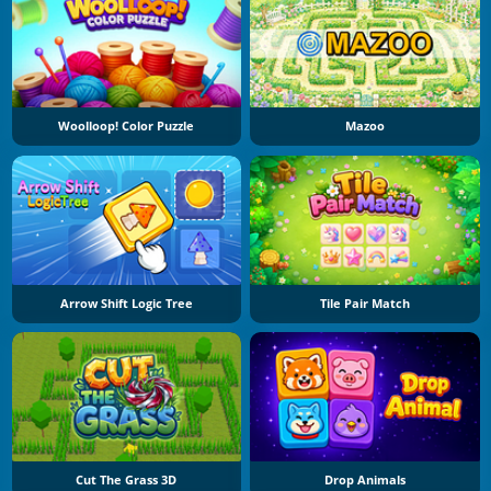
Woolloop! Color Puzzle
Mazoo
Arrow Shift Logic Tree
Tile Pair Match
Cut The Grass 3D
Drop Animals