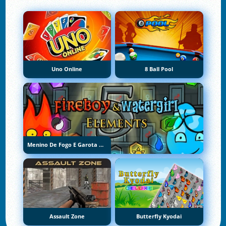
Uno Online
8 Ball Pool
Menino De Fogo E Garota De Água 5: Elementos
Assault Zone
Butterfly Kyodai