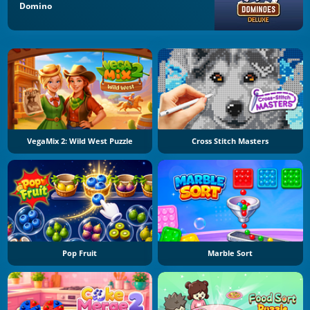
Domino
VegaMix 2: Wild West Puzzle
Cross Stitch Masters
Pop Fruit
Marble Sort