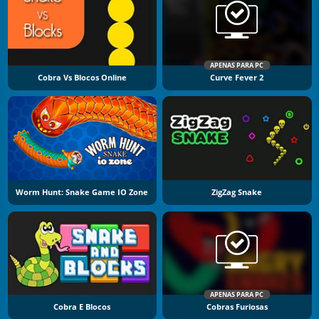
APENAS PARA PC
Cobra Vs Blocos Online
Curve Fever 2
Worm Hunt: Snake Game IO Zone
ZigZag Snake
APENAS PARA PC
Cobra E Blocos
Cobras Furiosas