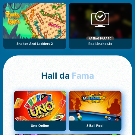
APENAS PARA PC
Snakes And Ladders 2
Real Snakes.io
Hall da
Fama
Uno Online
8 Ball Pool