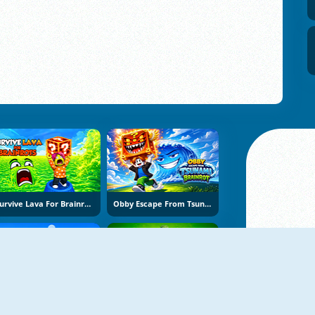
Survive Lava For Brainrots
Obby Escape From Tsunami Brainrot
Bubble Blasters
Hole Puzzle