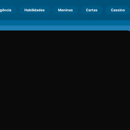
igência
Habilidades
Meninas
Cartas
Cassino