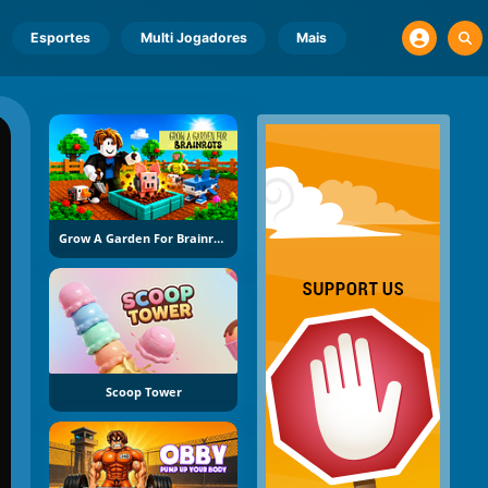
Esportes
Multi Jogadores
Mais
Grow A Garden For Brainrots
Scoop Tower