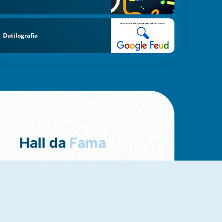
Datilografia
Hall da
Fama