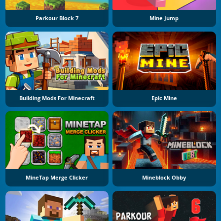
Parkour Block 7
Mine Jump
Building Mods For Minecraft
Epic Mine
MineTap Merge Clicker
Mineblock Obby