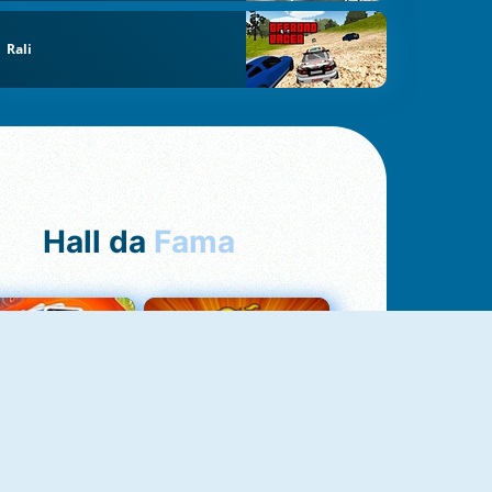
Rali
Hall da
Fama
Uno Online
8 Ball Pool