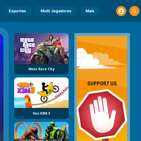
Esportes
Multi Jogadores
Mais
Moto Race City
Vex X3M 3