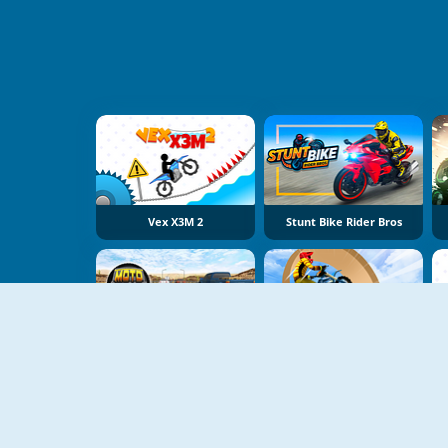
Vex X3M 2
Stunt Bike Rider Bros
Moto Road Dash 3D 2
Bike Stunt Racing Legend