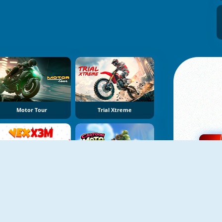
Motor Tour
Trial Xtreme
Vex X3M
Cartoon Moto Stunt