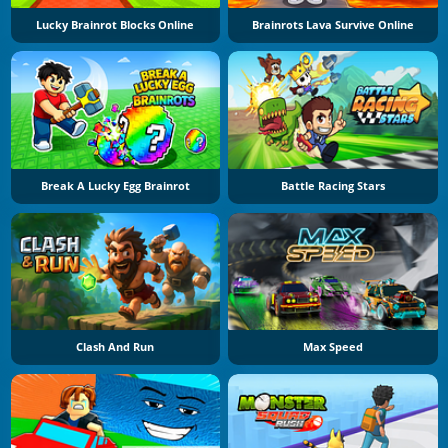
Lucky Brainrot Blocks Online
Brainrots Lava Survive Online
Break A Lucky Egg Brainrot
Battle Racing Stars
Clash And Run
Max Speed