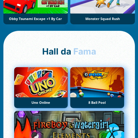
Obby Tsunami Escape +1 By Car
Monster Squad Rush
Hall da
Fama
Uno Online
8 Ball Pool