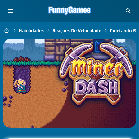
Habilidades
Reações De Velocidade
Coletando Rá