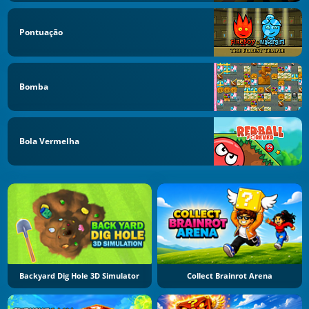
Pontuação
Bomba
Bola Vermelha
Backyard Dig Hole 3D Simulator
Collect Brainrot Arena