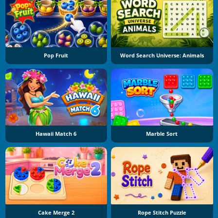
Pop Fruit
Word Search Universe: Animals
Hawaii Match 6
Marble Sort
Cake Merge 2
Rope Stitch Puzzle