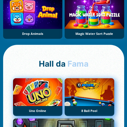
Drop Animals
Magic Water Sort Puzzle
Hall da
Fama
Uno Online
8 Ball Pool