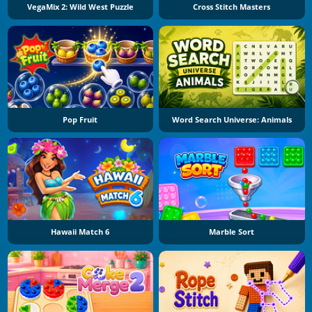
VegaMix 2: Wild West Puzzle
Cross Stitch Masters
Pop Fruit
Word Search Universe: Animals
Hawaii Match 6
Marble Sort