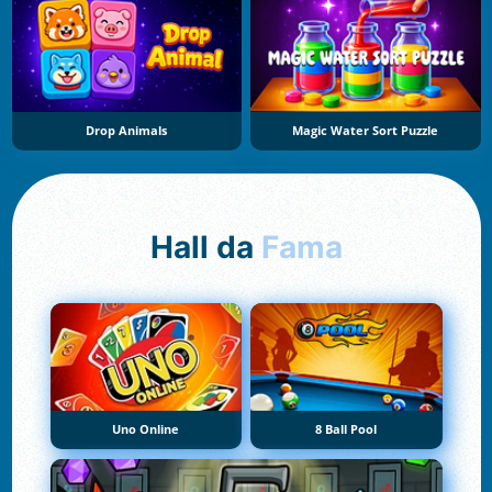
Drop Animals
Magic Water Sort Puzzle
Hall da
Fama
Uno Online
8 Ball Pool