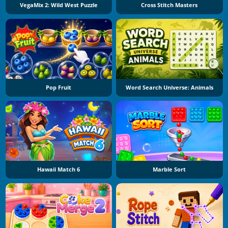
VegaMix 2: Wild West Puzzle
Cross Stitch Masters
Pop Fruit
Word Search Universe: Animals
Hawaii Match 6
Marble Sort