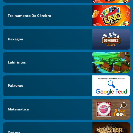
Treinamento Do Cérebro
Hexagon
Labirintos
Palavras
Matemática
Xadrez