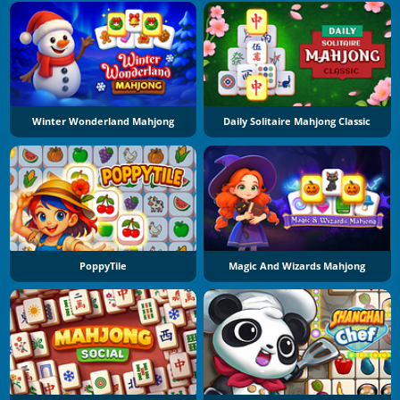
Winter Wonderland Mahjong
Daily Solitaire Mahjong Classic
PoppyTile
Magic And Wizards Mahjong