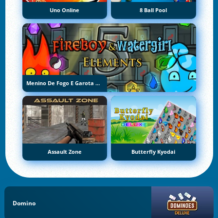
Uno Online
8 Ball Pool
Menino De Fogo E Garota De Água 5: Elementos
Assault Zone
Butterfly Kyodai
Domino