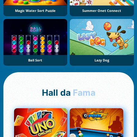
Magic Water Sort Puzzle
Summer Onet Connect
Ball Sort
Lazy Dog
Hall da
Fama