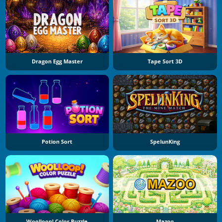
Dragon Egg Master
Tape Sort 3D
Potion Sort
SpelunKing
Woolloop! Color Puzzle
Mazoo