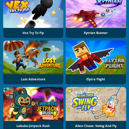
Vex Try To Fly
Xytrian Runner
Lost Adventure
Elytra Flight
Labubu Jetpack Rush
Alien Chase: Swing And Fly