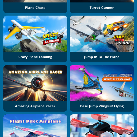
Plane Chase
Turret Gunner
Crazy Plane Landing
Jump In To The Plane
Amazing Airplane Racer
Base Jump Wingsuit Flying