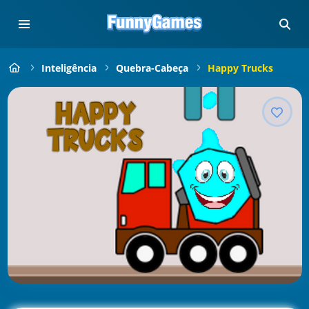
Inteligência
Quebra-Cabeça
Happy Trucks