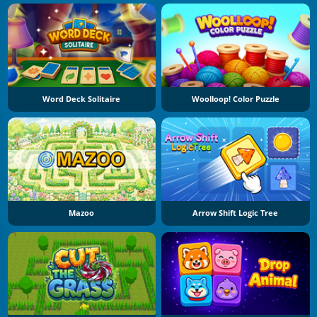
Word Deck Solitaire
Woolloop! Color Puzzle
Mazoo
Arrow Shift Logic Tree