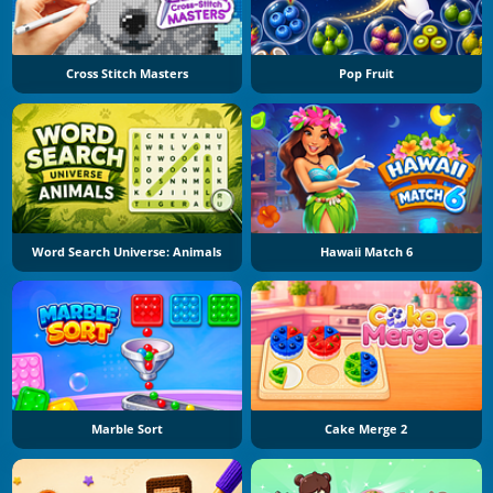
Cross Stitch Masters
Pop Fruit
Word Search Universe: Animals
Hawaii Match 6
Marble Sort
Cake Merge 2