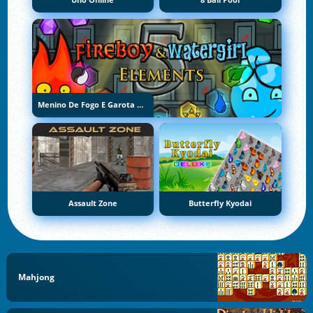
Uno Online
8 Ball Pool
Menino De Fogo E Garota De Água 5: Elementos
Assault Zone
Butterfly Kyodai
Mahjong