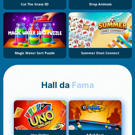
Cut The Grass 3D
Drop Animals
Magic Water Sort Puzzle
Summer Onet Connect
Hall da
Fama