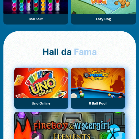
Ball Sort
Lazy Dog
Hall da
Fama
Uno Online
8 Ball Pool