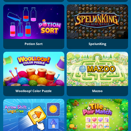
Potion Sort
SpelunKing
Woolloop! Color Puzzle
Mazoo