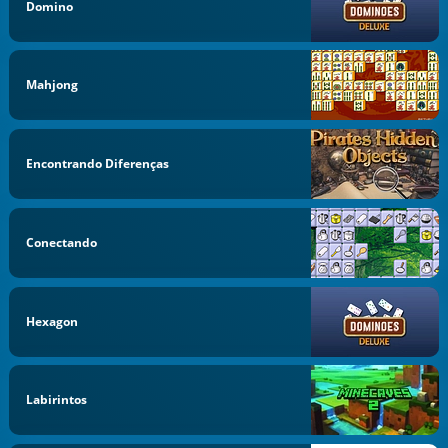
Domino
Mahjong
Encontrando Diferenças
Conectando
Hexagon
Labirintos