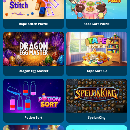
Rope Stitch Puzzle
Food Sort Puzzle
Dragon Egg Master
Tape Sort 3D
Potion Sort
SpelunKing