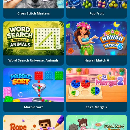
Cross Stitch Masters
Pop Fruit
Word Search Universe: Animals
Hawaii Match 6
Marble Sort
Cake Merge 2