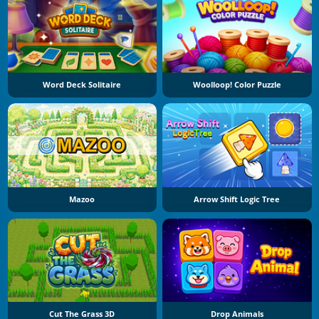
Word Deck Solitaire
Woolloop! Color Puzzle
Mazoo
Arrow Shift Logic Tree
Cut The Grass 3D
Drop Animals