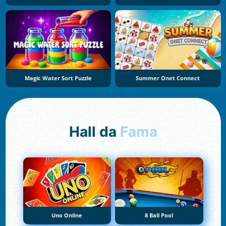
Magic Water Sort Puzzle
Summer Onet Connect
Hall da
Fama
Uno Online
8 Ball Pool