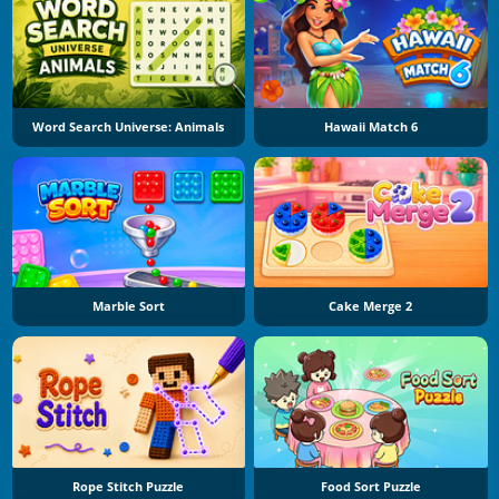
Word Search Universe: Animals
Hawaii Match 6
Marble Sort
Cake Merge 2
Rope Stitch Puzzle
Food Sort Puzzle