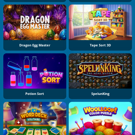
Dragon Egg Master
Tape Sort 3D
Potion Sort
SpelunKing