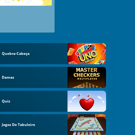
Quebra-Cabeça
Damas
Quiz
Jogos De Tabuleiro