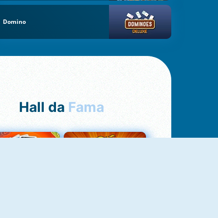
Domino
Hall da
Fama
Uno Online
8 Ball Pool