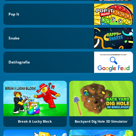
Pop It
Snake
Datilografia
Break A Lucky Block
Backyard Dig Hole 3D Simulator