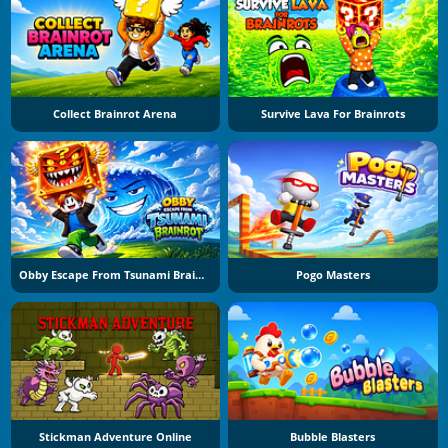
Collect Brainrot Arena
Survive Lava For Brainrots
Obby Escape From Tsunami Brainrot
Pogo Masters
Stickman Adventure Online
Bubble Blasters