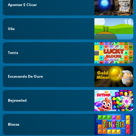
Apontar E Clicar
Vôo
Tetris
Escavando De Ouro
Bejeweled
Blocos